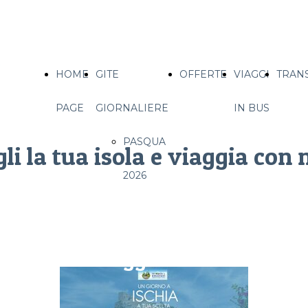
HOME
GITE
OFFERTE
VIAGGI
TRAN
PAGE
GIORNALIERE
IN BUS
PASQUA
li la tua isola e viaggia con 
2026
Scegli la tua
isola
e viaggia con noi